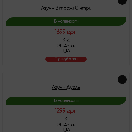
Азул - Вітражі Сінтри
В наявності
1699 грн
2-4
30-45 хв
UA
Придбати
Азул - Дуель
В наявності
1299 грн
2
30-45 хв
UA