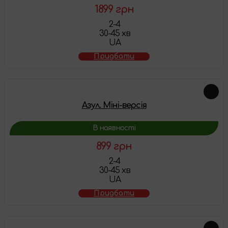
1899 грн
2-4
30-45 хв
UA
Придбати
Азул. Міні-версія
В наявності
899 грн
2-4
30-45 хв
UA
Придбати