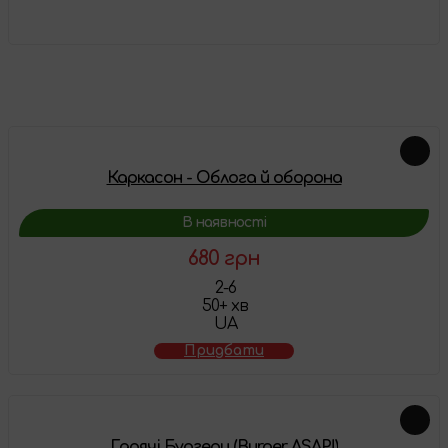
Детальніше
Схожі товари
Каркасон - Облога й оборона
В наявності
680 грн
2-6
50+ хв
UA
Придбати
Гарячі Бургери (Burger ASAP!)