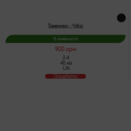
Такеноко - Чібіс
В наявності
900 грн
2-4
45 хв
UA
Придбати
Товар додано у
кошик