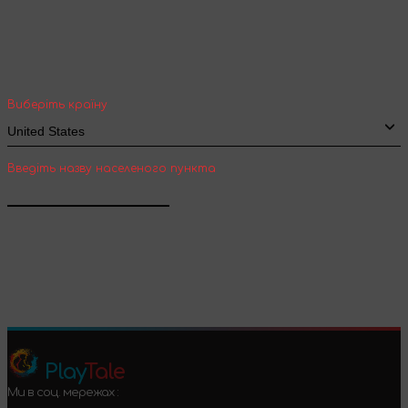
Оберіть вашу країну та місто, щоб бачити
вартість та термін доставки товарів для
міжнародної доставки
Виберіть країну
Введіть назву населеного пункта
Підтвердити
Play
Tale
Ми в соц. мережах :