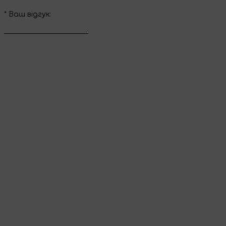
*
Ваш вiдгук:
Відправити відгук
Дякуємо за ваш
відгук
Він з’явиться на сайті одразу після перевірки