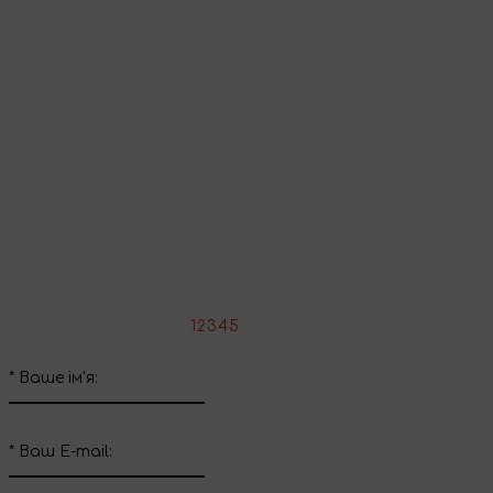
Перейти до кошика
Продовжити покупки
Поділіться враженнями
Напишіть свій відгук про цей товар
*
Оцініть товар:
1
2
3
4
5
*
Ваше ім'я:
*
Ваш E-mail: