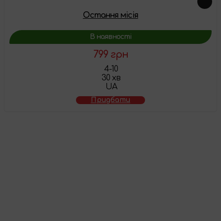
Остання місія
В наявності
799 грн
4-10
30 хв
UA
Придбати
Товар додано у
кошик
Перейти до кошика