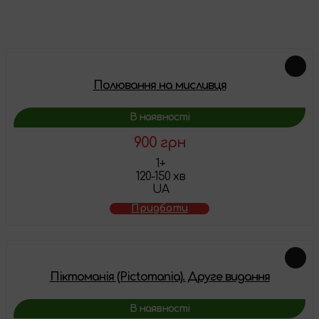
Схожі товари
Полювання на мисливця
В наявності
900 грн
1+
120-150 хв
UA
Придбати
Піктоманія (Pictomania). Друге видання
В наявності