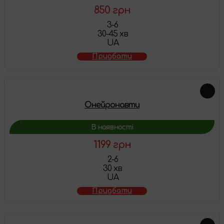
850 грн
3-6
30-45 хв
UA
Придбати
Онейронавти
В наявності
1199 грн
2-6
30 хв
UA
Придбати