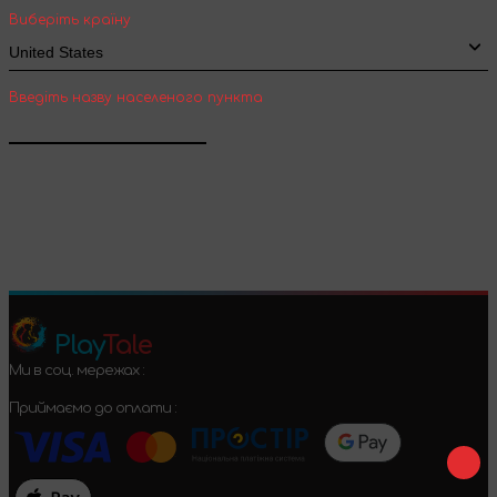
Виберіть країну
Введіть назву населеного пункта
Підтвердити
Play
Tale
Ми в соц. мережах :
Приймаємо до оплати :