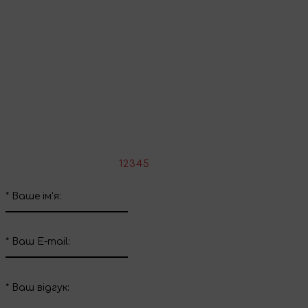
Продовжити покупки
Поділіться враженнями
Напишіть свій відгук про цей товар
*
Оцініть товар:
1
2
3
4
5
*
Ваше ім'я:
*
Ваш E-mail:
*
Ваш вiдгук: